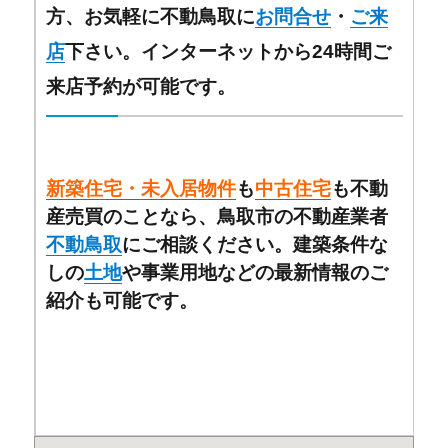
方、お気軽に不動鳥取に
お問合せ
・
ご来
店
下さい。インター
ネットから24時間ご
来店予約が可能です。
新築住宅・未入居物件
も
中古住宅
も不動
産売買のことなら、鳥取市の不動産業者
不動鳥取
にご相談ください。建築条件な
しの
土地
や事業用地などの最新情報のご
紹介も可能です。