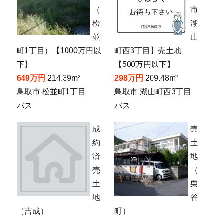
（
市
松
湖
並
山
町1丁目）【1000万円以
町西3丁目】売土地
下】
【500万円以下】
649万円
214.39m²
298万円
209.48m²
鳥取市 松並町1丁目
鳥取市 湖山町西3丁目
バス
バス
成
売
約
土
済
地
売
（
土
栗
地
谷
（吉成）
町）