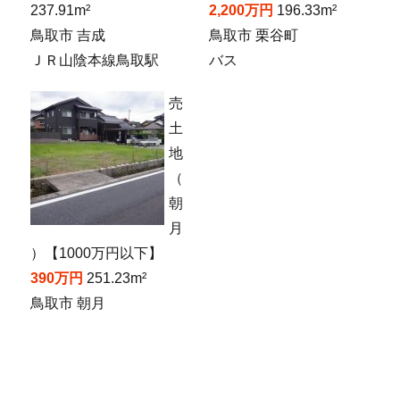
237.91m²
2,200万円
196.33m²
鳥取市 吉成
鳥取市 栗谷町
ＪＲ山陰本線鳥取駅
バス
売
土
地
（
朝
月
）【1000万円以下】
390万円
251.23m²
鳥取市 朝月