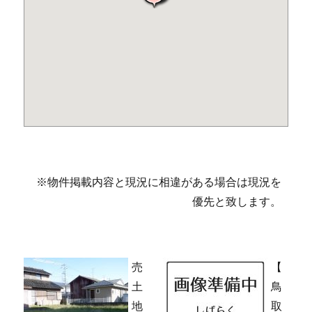
※物件掲載内容と現況に相違がある場合は現況を
優先と致します。
売
【
土
鳥
地
取