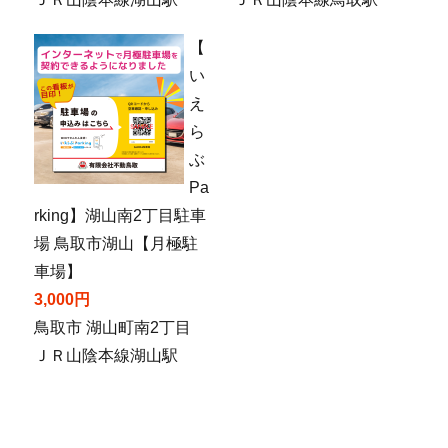
【
い
え
ら
ぶ
Pa
rking】湖山南2丁目駐車
場 鳥取市湖山【月極駐
車場】
3,000円
鳥取市 湖山町南2丁目
ＪＲ山陰本線湖山駅