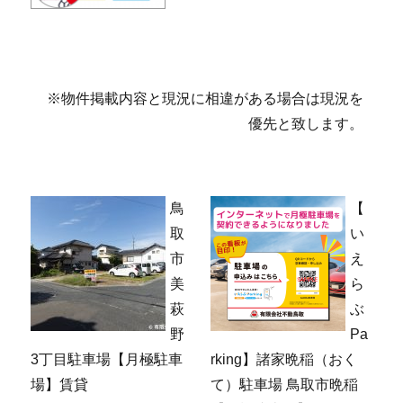
※物件掲載内容と現況に相違がある場合は現況を
優先と致します。
鳥
【
取
い
市
え
美
ら
萩
ぶ
野
Pa
3丁目駐車場【月極駐車
rking】諸家晩稲（おく
場】賃貸
て）駐車場 鳥取市晩稲