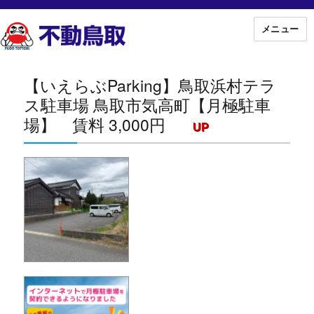
メニュー
【いえらぶParking】鳥取浜村テラ
ス駐車場 鳥取市気高町【月極駐車
場】 賃料 3,000円
UP