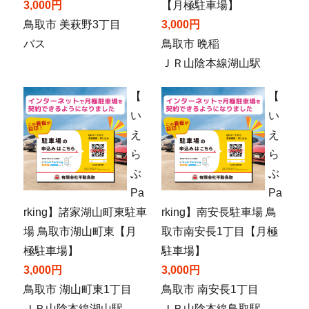
3,000円
【月極駐車場】
鳥取市 美萩野3丁目
3,000円
バス
鳥取市 晩稲
ＪＲ山陰本線湖山駅
【
【
い
い
え
え
ら
ら
ぶ
ぶ
Pa
Pa
rking】諸家湖山町東駐車
rking】南安長駐車場 鳥
場 鳥取市湖山町東【月
取市南安長1丁目【月極
極駐車場】
駐車場】
3,000円
3,000円
鳥取市 湖山町東1丁目
鳥取市 南安長1丁目
ＪＲ山陰本線湖山駅
ＪＲ山陰本線鳥取駅