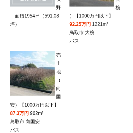
野
桷
面積1954㎡（591.08
）【1000万円以下】
坪）
92.25万円
1221m²
鳥取市 大桷
バス
売
土
地
（
向
国
安）【1000万円以下】
87.3万円
962m²
鳥取市 向国安
バス