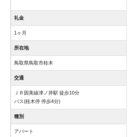
礼金
1ヶ月
所在地
鳥取県鳥取市桂木
交通
ＪＲ因美線津ノ井駅 徒歩10分
バス(桂木停 停歩4分)
種別
アパート