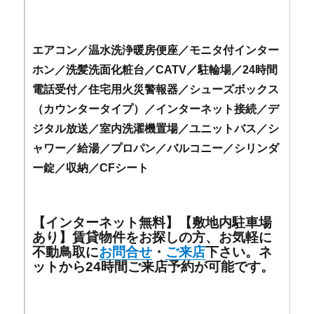
エアコン／温水洗浄暖房便座／モニタ付インター
ホン／洗髪洗面化粧台／CATV／駐輪場／24時間
電話受付／住宅用火災警報器／シューズボックス
（カウンタータイプ）／インターネット接続／デ
ジタル放送／室内洗濯機置場／ユニットバス／シ
ャワー／給湯／プロパン／バルコニー／シリンダ
ー錠／収納／CFシート
【インターネット無料】【敷地内駐車場
あり】賃貸物件をお探しの方、お気軽に
不動鳥取に
お問合せ
・
ご来店
下さい。ネ
ットから24時間ご来店予約が可能です。