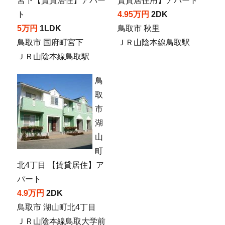
宮下【賃貸居住】アパー
賃貸居住用】アパート
ト
4.95万円
2DK
5万円
1LDK
鳥取市 秋里
鳥取市 国府町宮下
ＪＲ山陰本線鳥取駅
ＪＲ山陰本線鳥取駅
鳥
取
市
湖
山
町
北4丁目 【賃貸居住】ア
パート
4.9万円
2DK
鳥取市 湖山町北4丁目
ＪＲ山陰本線鳥取大学前