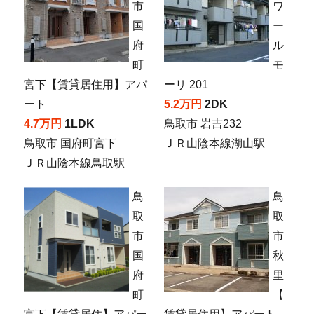
市
ワ
国
ー
府
ル
町
モ
宮下【賃貸居住用】アパ
ーリ 201
ート
5.2万円
2DK
4.7万円
1LDK
鳥取市 岩吉232
鳥取市 国府町宮下
ＪＲ山陰本線湖山駅
ＪＲ山陰本線鳥取駅
鳥
鳥
取
取
市
市
国
秋
府
里
町
【