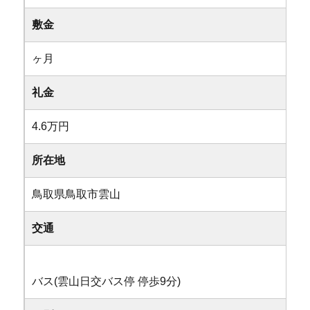
敷金
ヶ月
礼金
4.6万円
所在地
鳥取県鳥取市雲山
交通
バス(雲山日交バス停 停歩9分)