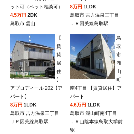
ット可（ペット相談可）
8万円
1LDK
4.5万円
2DK
鳥取市 吉方温泉三丁目
鳥取市 雲山
ＪＲ因美線鳥取駅
【
鳥
賃
取
貸
市
居
湖
住
山
】
町
アプロディール 202【ア
南4丁目 【賃貸居住】ア
パート】
パート
8万円
1LDK
4.6万円
1LDK
鳥取市 吉方温泉三丁目
鳥取市 湖山町南4丁目
ＪＲ因美線鳥取駅
ＪＲ山陰本線鳥取大学前
駅