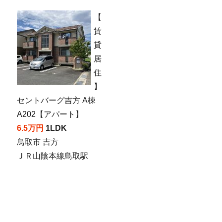
【
賃
貸
居
住
】
セントバーグ吉方 A棟
A202【アパート】
6.5万円
1LDK
鳥取市 吉方
ＪＲ山陰本線鳥取駅