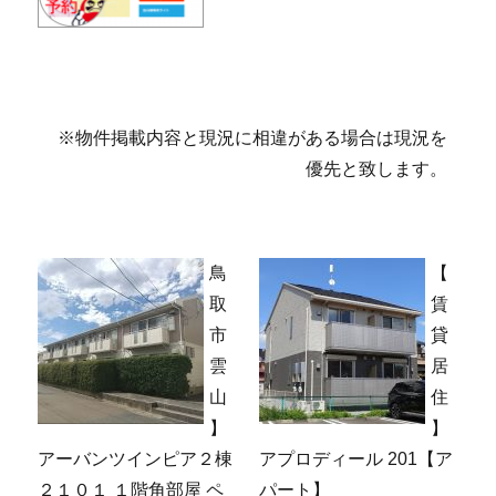
※物件掲載内容と現況に相違がある場合は現況を
優先と致します。
鳥
【
取
賃
市
貸
雲
居
山
住
】
】
アーバンツインピア２棟
アプロディール 201【ア
２１０１ １階角部屋 ペ
パート】