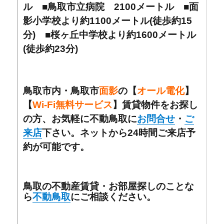
ル ■鳥取市立病院 2100メートル ■面
影小学校より約1100メートル(徒歩約15
分) ■桜ヶ丘中学校より約1600メートル
(徒歩約23分)
鳥取市内・鳥取市
面影
の【
オール電化
】
【
Wi-Fi無料サービス
】賃貸物件をお探し
の方、お気軽に不動鳥取に
お問合せ
・
ご
来店
下さい。ネットから24時間ご来店予
約が可能です。
鳥取の不動産賃貸・お部屋探しのことな
ら
不動鳥取
にご相談ください。