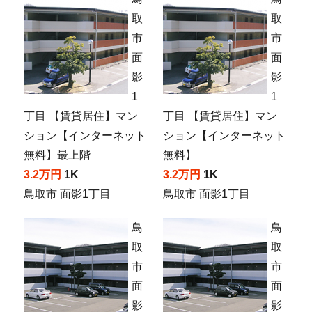
取
取
市
市
面
面
影
影
1
1
丁目 【賃貸居住】マン
丁目 【賃貸居住】マン
ション【インターネット
ション【インターネット
無料】最上階
無料】
3.2万円
1K
3.2万円
1K
鳥取市 面影1丁目
鳥取市 面影1丁目
鳥
鳥
取
取
市
市
面
面
影
影