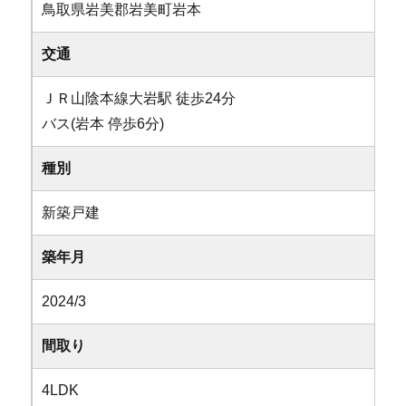
鳥取県岩美郡岩美町岩本
交通
ＪＲ山陰本線大岩駅 徒歩24分
バス(岩本 停歩6分)
種別
新築戸建
築年月
2024/3
間取り
4LDK