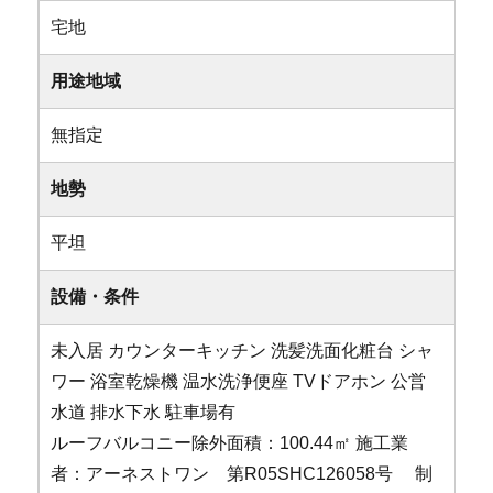
宅地
用途地域
無指定
地勢
平坦
設備・条件
未入居
カウンターキッチン
洗髪洗面化粧台
シャ
ワー
浴室乾燥機
温水洗浄便座
TVドアホン
公営
水道
排水下水
駐車場有
ルーフバルコニー除外面積：100.44㎡ 施工業
者：アーネストワン 第R05SHC126058号 制