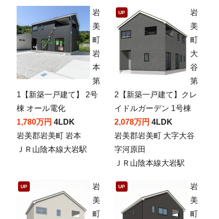
岩
岩
UP
美
美
町
町
岩
大
本
谷
第
第
1【新築一戸建て】 2号
2【新築一戸建て】クレ
棟 オール電化
イドルガーデン 1号棟
1,780万円
4LDK
2,078万円
4LDK
岩美郡岩美町 岩本
岩美郡岩美町 大字大谷
ＪＲ山陰本線大岩駅
字河原田
ＪＲ山陰本線大岩駅
岩
岩
UP
UP
美
美
町
町