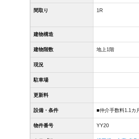
間取り
1R
建物構造
建物階数
地上1階
現況
駐車場
更新料
設備・条件
■仲介手数料1.1カ
物件番号
YY20