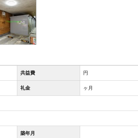
共益費
円
礼金
ヶ月
築年月