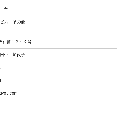
ーム
ビス その他
5）第１２１２号
田中 加代子
1
4
igyou.com