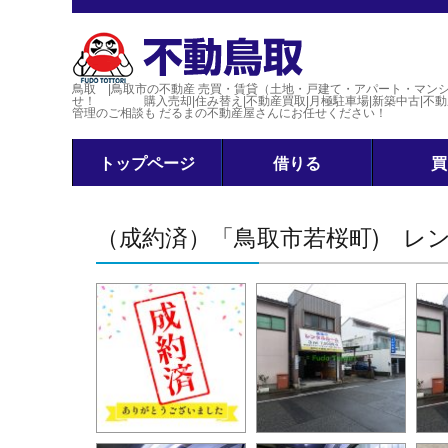
鳥取 |鳥取市の不動産 売買・賃貸（土地・戸建て・アパート・マン
せ！ 購入売却|住み替え|不動産買取|月極駐車場|新築中古|不動産
管理のご相談も だるまの不動産屋さんにお任せください！
トップページ
借りる
買
（成約済）「鳥取市若桜町) レ