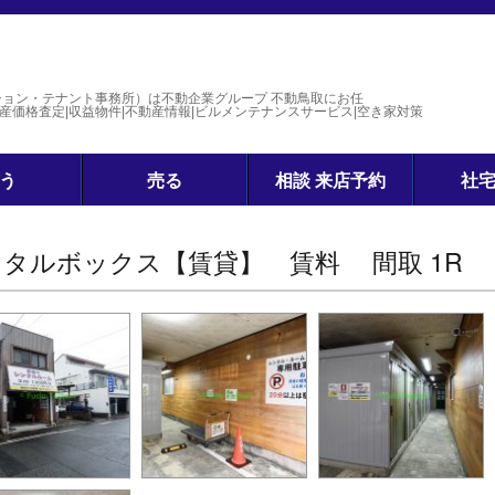
ション・テナント事務所）は不動企業グループ 不動鳥取にお任
価格査定|収益物件|不動産情報|ビルメンテナンスサービス|空き家対策
う
売る
相談 来店予約
社
ンタルボックス【賃貸】 賃料 間取 1R