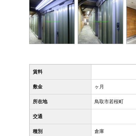
賃料
敷金
ヶ月
所在地
鳥取市若桜町
交通
種別
倉庫