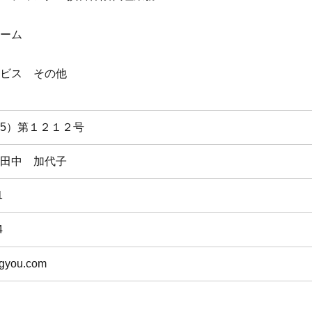
ーム
ビス その他
5）第１２１２号
田中 加代子
1
4
igyou.com