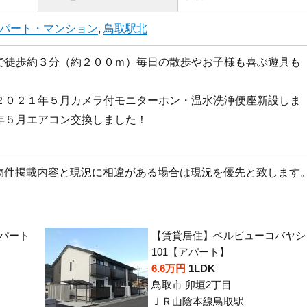
パート・マンション
,
鳥取駅北
で徒歩約３分（約２００ｍ）毎日の散歩やお子様も喜ぶ遊具も
２０２１年５月カメラ付モニターホン・温水洗浄便座新設しま
年５月エアコン交換しました！
物件掲載内容と現況に相違がある場合は現況を優先と致します
パート
【賃貸居住】ベルビューコバヤシ
101【アパート】
6.6万円
1LDK
鳥取市 卯垣2丁目
ＪＲ山陰本線鳥取駅