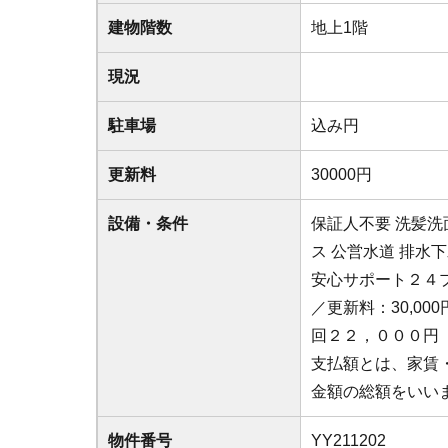
建物階数
地上1階
現況
駐車場
込み円
更新料
30000円
設備・条件
保証人不要
洗髪洗
ス
公営水道
排水下
安心サポート２４プ
／更新料：30,0
回２２，０００円
支払額とは、家賃
金額の総額をいい
物件番号
YY211202