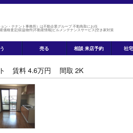
ション・テナント事務所）は不動企業グループ 不動鳥取にお任
価格査定|収益物件|不動産情報|ビルメンテナンスサービス|空き家対策
う
売る
相談 来店予約
社
賃料 4.6万円 間取 2K