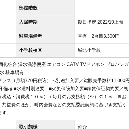
部屋階数
入居時期
期日指定 2022/10上旬
駐車場備考
空有 2台目3,300円
小学校校区
城北小学校
面化粧台
温水洗浄便座
エアコン
CATV
TVドアホン
プロパンガ
水
駐車場有
ラス（月額770円税込）へ別途加入要／鍵販売手数料11,000
00円 備考 ■水道料別途要 ■火災保険加入要■家賃保証契約要／初
（税込・消費税１０％）＋毎月のお支払額（※）の１％…※お
・共益費のほか、町内会費などの支払委託契約に基づき支払う
ます。
取引態様
仲介