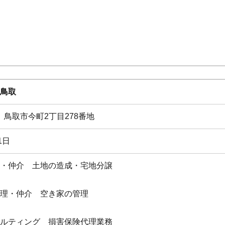
鳥取
22 鳥取市今町2丁目278番地
1日
・仲介 土地の造成・宅地分譲
理・仲介 空き家の管理
ルティング 損害保険代理業務