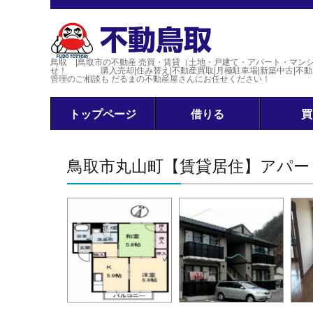
鳥取 |鳥取市の不動産 売買・賃貸（土地・戸建て・アパート・マン
せ！ 購入売却|住み替え|不動産買取|月極駐車場|新築中古|不動産
管理のご相談も だるまの不動産屋さんにお任せください！
トップページ
借りる
買
鳥取市丸山町【賃貸居住】アパート 