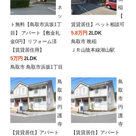
ネ
稲
ッ
【
ト無料【鳥取市浜坂1丁
賃貸居住】ペット相談可
目】 アパート【敷金礼
5.8万円
2LDK
金0円】リフォーム済
鳥取市 晩稲
【賃貸居住用】
ＪＲ山陰本線湖山駅
5万円
2LDK
鳥取市 鳥取市浜坂1丁目
鳥
鳥
取
取
市
市
円
円
護
護
寺
寺
【賃貸居住】アパート
【賃貸居住】アパート