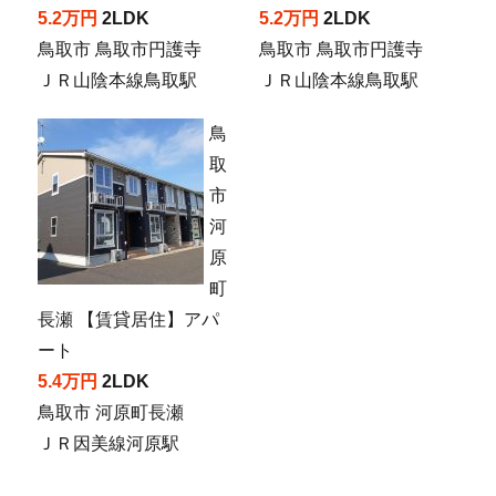
5.2万円
2LDK
5.2万円
2LDK
鳥取市 鳥取市円護寺
鳥取市 鳥取市円護寺
ＪＲ山陰本線鳥取駅
ＪＲ山陰本線鳥取駅
鳥
取
市
河
原
町
長瀬 【賃貸居住】アパ
ート
5.4万円
2LDK
鳥取市 河原町長瀬
ＪＲ因美線河原駅