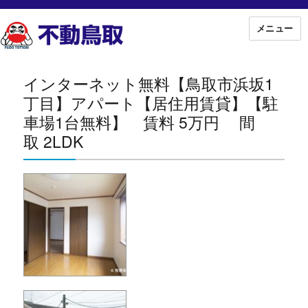
メニュー
インターネット無料【鳥取市浜坂1
丁目】アパート【居住用賃貸】【駐
車場1台無料】 賃料 5万円 間
取 2LDK