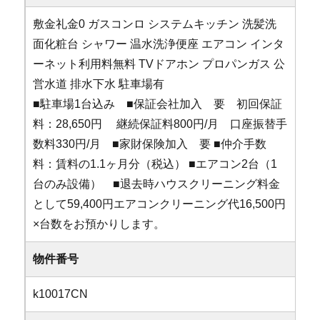
敷金礼金0
ガスコンロ
システムキッチン
洗髪洗
面化粧台
シャワー
温水洗浄便座
エアコン
インタ
ーネット利用料無料
TVドアホン
プロパンガス
公
営水道
排水下水
駐車場有
■駐車場1台込み ■保証会社加入 要 初回保証
料：28,650円 継続保証料800円/月 口座振替手
数料330円/月 ■家財保険加入 要 ■仲介手数
料：賃料の1.1ヶ月分（税込） ■エアコン2台（1
台のみ設備） ■退去時ハウスクリーニング料金
として59,400円エアコンクリーニング代16,500円
×台数をお預かりします。
物件番号
k10017CN