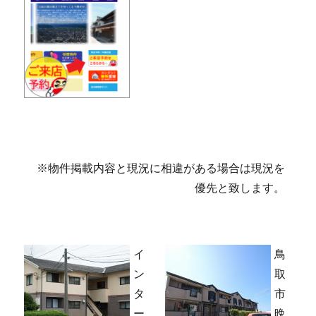
※物件掲載内容と現況に相違がある場合は現況を
優先と致します。
イ
鳥
ン
取
タ
市
ー
晩