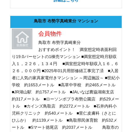
詳細はこちら
鳥取市 布勢字真崎東分 マンション
会員物件
鳥取市 布勢字真崎東分
おすすめポイント！ 満室想定時表面利回
り19.0パーセントの1棟売マンション ■満室想定時月額収
入１，２２６，１３４円 ■満室想定時年額収入１６，６
２６，０００円 ■2025年01共用部修繕工事完了済 ■入居
者に人気の家具家電付きマンション ～周辺施設～ ■世紀小
学校 約1653メートル ■高草中学校 約2465メートル
■JR湖山駅 約1757メートル ■JAいなば農協湖南支店
約317メートル ■ローソンポプラ布勢公園店 約529メー
トル ■カインズ鳥取店 約2272メートル ■石井内科小
児科クリニック 約540メートル ■里仁皮膚科（さとに
ひふか） 約1139メートル ■鳥取県民体育館 約532メ
ートル ■Sマート徳尾店 約2037メートル 鳥取市の