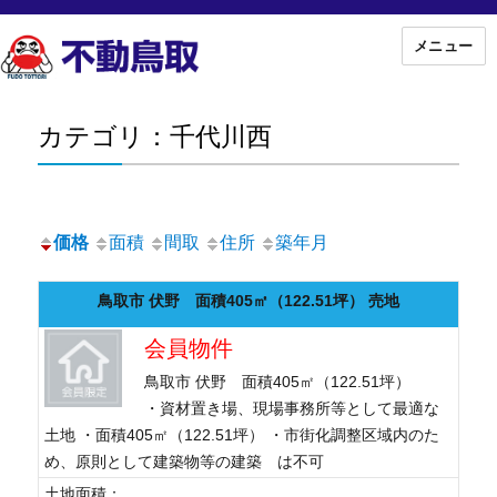
メニュー
カテゴリ：千代川西
価格
面積
間取
住所
築年月
鳥取市 伏野 面積405㎡（122.51坪） 売地
会員物件
鳥取市 伏野 面積405㎡（122.51坪）
・資材置き場、現場事務所等として最適な
土地 ・面積405㎡（122.51坪） ・市街化調整区域内のた
め、原則として建築物等の建築 は不可
土地面積：