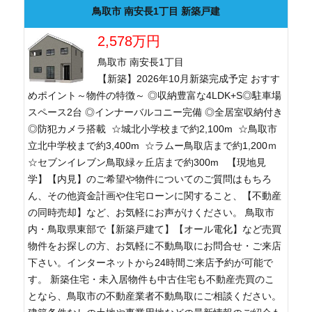
鳥取市 南安長1丁目 新築戸建
2,578万円
鳥取市 南安長1丁目
【新築】2026年10月新築完成予定 おすす
めポイント～物件の特徴～ ◎収納豊富な4LDK+S◎駐車場
スペース2台 ◎インナーバルコニー完備 ◎全居室収納付き
◎防犯カメラ搭載 ☆城北小学校まで約2,100m ☆鳥取市
立北中学校まで約3,400m ☆ラムー鳥取店まで約1,200ｍ
☆セブンイレブン鳥取緑ヶ丘店まで約300m 【現地見
学】【内見】のご希望や物件についてのご質問はもちろ
ん、その他資金計画や住宅ローンに関すること、【不動産
の同時売却】など、お気軽にお声がけください。 鳥取市
内・鳥取県東部で【新築戸建て】【オール電化】など売買
物件をお探しの方、お気軽に不動鳥取にお問合せ・ご来店
下さい。インターネットから24時間ご来店予約が可能で
す。 新築住宅・未入居物件も中古住宅も不動産売買のこ
となら、鳥取市の不動産業者不動鳥取にご相談ください。