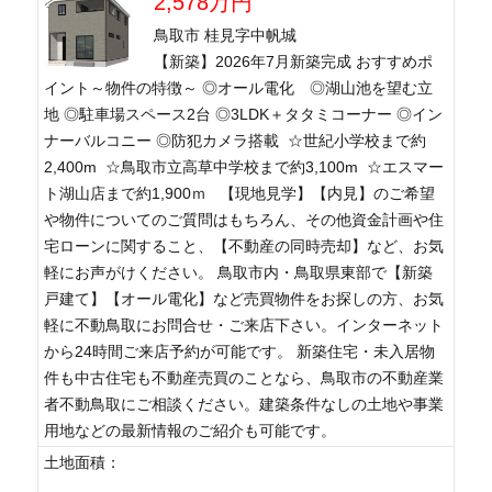
2,578万円
鳥取市 桂見字中帆城
【新築】2026年7月新築完成 おすすめポ
イント～物件の特徴～ ◎オール電化 ◎湖山池を望む立
地 ◎駐車場スペース2台 ◎3LDK＋タタミコーナー ◎イン
ナーバルコニー ◎防犯カメラ搭載 ☆世紀小学校まで約
2,400m ☆鳥取市立高草中学校まで約3,100m ☆エスマー
ト湖山店まで約1,900ｍ 【現地見学】【内見】のご希望
や物件についてのご質問はもちろん、その他資金計画や住
宅ローンに関すること、【不動産の同時売却】など、お気
軽にお声がけください。 鳥取市内・鳥取県東部で【新築
戸建て】【オール電化】など売買物件をお探しの方、お気
軽に不動鳥取にお問合せ・ご来店下さい。インターネット
から24時間ご来店予約が可能です。 新築住宅・未入居物
件も中古住宅も不動産売買のことなら、鳥取市の不動産業
者不動鳥取にご相談ください。建築条件なしの土地や事業
用地などの最新情報のご紹介も可能です。
土地面積：