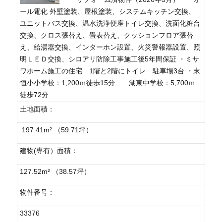
ール電化 外壁塗装、屋根塗装、システムキッチン交換、
ユニットバス交換、温水洗浄便座トイレ交換、洗面化粧台
交換、クロス張替え、畳表替え、クッションフロア張替
え、給湯器交換、インターホン設置、火災警報器設置、照
明ＬＥＤ交換、シロアリ防除工事施工後5年間保証 ・ミサ
ワホーム施工の住宅 1階と2階にトイレ 駐車場3台 ・末
恒小小学校：1,200ｍ徒歩15分 湖東中学校：5,700ｍ
徒歩72分
土地面積：
197.41m² （59.71坪）
建物(専有）面積：
127.52m² （38.57坪）
物件番号：
33376