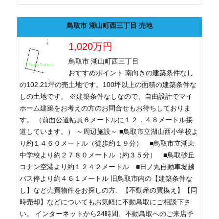
鳥取市 湖山町西三丁目 売地
1,020万円
鳥取市 湖山町西三丁目
おすすめポイント 南向きの建築条件なし
の102.21坪の売土地です。100坪以上の面積の建築条件な
しの土地です。 ※建築条件なしなので、自由設計でマイ
ホーム建築をお考えの方のお問合せもお待ちしておりま
す。 （前面公道幅員６メートルに１２．４８メートル接
道しています。） ～周辺施設～ ■鳥取市立湖山西小学校よ
り約１４６０メートル（徒歩約１９分） ■鳥取市立湖東
中学校より約２７８０メートル（約３５分） ■鳥取砂丘
コナン空港より約１２４２メートル ■日ノ丸自動車堀越
バス停より約４６１メートル 旧鳥取市内の【建築条件な
し】など売買物件をお探しの方、【不動産の買換え】【同
時売却】などについてもお気軽に不動鳥取にご相談下さ
い。 インターネットから24時間、不動鳥取へのご来店予