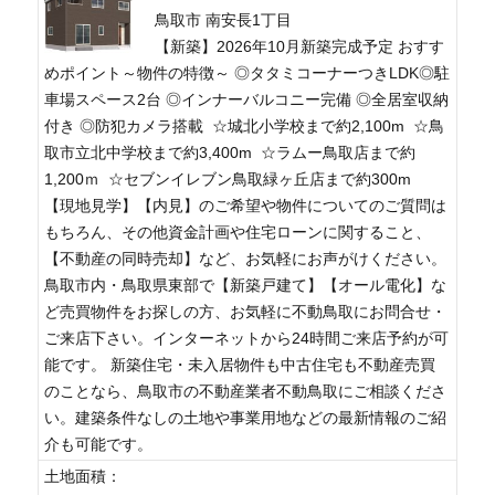
鳥取市 南安長1丁目
【新築】2026年10月新築完成予定 おすす
めポイント～物件の特徴～ ◎タタミコーナーつきLDK◎駐
車場スペース2台 ◎インナーバルコニー完備 ◎全居室収納
付き ◎防犯カメラ搭載 ☆城北小学校まで約2,100m ☆鳥
取市立北中学校まで約3,400m ☆ラムー鳥取店まで約
1,200ｍ ☆セブンイレブン鳥取緑ヶ丘店まで約300m
【現地見学】【内見】のご希望や物件についてのご質問は
もちろん、その他資金計画や住宅ローンに関すること、
【不動産の同時売却】など、お気軽にお声がけください。
鳥取市内・鳥取県東部で【新築戸建て】【オール電化】な
ど売買物件をお探しの方、お気軽に不動鳥取にお問合せ・
ご来店下さい。インターネットから24時間ご来店予約が可
能です。 新築住宅・未入居物件も中古住宅も不動産売買
のことなら、鳥取市の不動産業者不動鳥取にご相談くださ
い。建築条件なしの土地や事業用地などの最新情報のご紹
介も可能です。
土地面積：