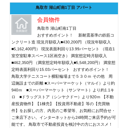
鳥取市 湖山町南1丁目 アパート
会員物件
鳥取市 湖山町南1丁目
おすすめポイント！ 新耐震基準の鉄筋コ
ンクリート造 現況月額収入■430,200円 （現況年額収入
■5,162,400円） 現況表面利回り13.99パーセント （現在1
室空室駐車スペース1区画空き） 満室想定時月額収入
■462,350円 （満室想定時年額収入■5,548,200円） 満室想
定時表面利回り15.03パーセント おすすめポイント！
鳥取大学テニスコート横駐輪場まで５３０ｍ その他 周
辺施設までの距離 ■スーパーマーケット（マルイ）より約
940ｍ ■スーパーマーケット（サンマート）より約1.1キ
ロ ■ドラッグストア（シンヤクドー）より920ｍ 【不動
産投資物件】【1棟売】【投資用不動産】等の【売買物
件】をお探しの方、内見のご希望等、お気軽にお問合せ・
ご来店下さい。インターネットから24時間ご来店予約が可
能です。 鳥取市で不動産投資を検討中の方におススメ！