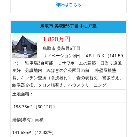
詳細はこちら
鳥取市 美萩野5丁目 中古戸建
1,820万円
鳥取市 美萩野5丁目
リノベーション物件 4ＳＬＤＫ（141.59
㎡） 駐車場3台可能 ミサワホームの建築 日当り通風
良好 分譲地内 みはぎの台公園目の前 外壁屋根塗
装、キッチン交換（食洗器付）、畳の表替え、襖張替え、
給湯器交換、クロス張替え、ハウスクリーニング
土地面積：
198.76m² （60.12坪）
建物(専有）面積：
141.59m² （42.83坪）