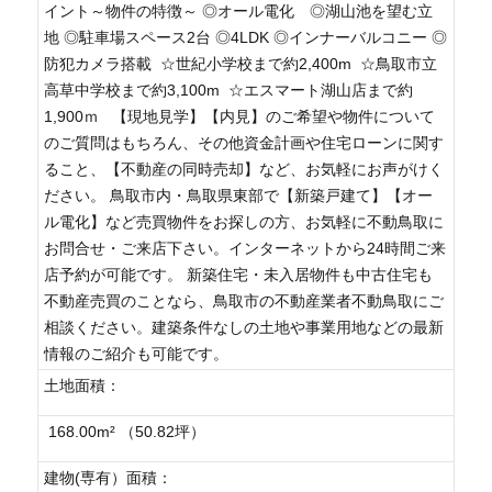
イント～物件の特徴～ ◎オール電化 ◎湖山池を望む立
地 ◎駐車場スペース2台 ◎4LDK ◎インナーバルコニー ◎
防犯カメラ搭載 ☆世紀小学校まで約2,400m ☆鳥取市立
高草中学校まで約3,100m ☆エスマート湖山店まで約
1,900ｍ 【現地見学】【内見】のご希望や物件について
のご質問はもちろん、その他資金計画や住宅ローンに関す
ること、【不動産の同時売却】など、お気軽にお声がけく
ださい。 鳥取市内・鳥取県東部で【新築戸建て】【オー
ル電化】など売買物件をお探しの方、お気軽に不動鳥取に
お問合せ・ご来店下さい。インターネットから24時間ご来
店予約が可能です。 新築住宅・未入居物件も中古住宅も
不動産売買のことなら、鳥取市の不動産業者不動鳥取にご
相談ください。建築条件なしの土地や事業用地などの最新
情報のご紹介も可能です。
土地面積：
168.00m² （50.82坪）
建物(専有）面積：