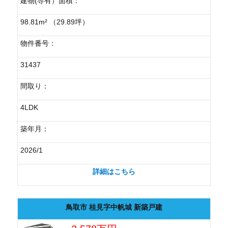
建物(専有）面積：
98.81m² （29.89坪）
物件番号：
31437
間取り：
4LDK
築年月：
2026/1
詳細はこちら
鳥取市 桂見字中帆城 新築戸建