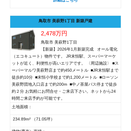
詳細はこちら
鳥取市 美萩野1丁目 新築戸建
2,478万円
鳥取市 美萩野1丁目
【新築】2026年1月新築完成 オール電化
（エコキュート）物件です。 JR末恒駅、スーパーマーケ
ットが近く、利便性が高いエリアです。 〈周辺施設〉 ■ス
ーパーマルワ美萩野店まで約450メートル ■JR末恒駅まで
徒歩約10分 ■末恒小学校まで約1,200メートル ■ローソン
美萩野団地入口店まで約200m ■中ノ茶屋バス停まで徒歩
約２分 お気軽にお問合せ・ご来店下さい。ネットから24
時間ご来店予約が可能です。
土地面積：
234.89m² （71.05坪）