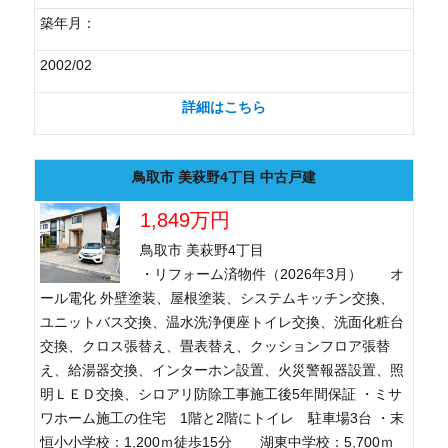
築年月：
2002/02
詳細はこちら
鳥取市 美萩野4丁目 中古戸建
1,849万円
鳥取市 美萩野4丁目
・リフォーム済物件（2026年3月） オ
ール電化 外壁塗装、屋根塗装、システムキッチン交換、
ユニットバス交換、温水洗浄便座トイレ交換、洗面化粧台
交換、クロス張替え、畳表替え、クッションフロア張替
え、給湯器交換、インターホン設置、火災警報器設置、照
明ＬＥＤ交換、シロアリ防除工事施工後5年間保証 ・ミサ
ワホーム施工の住宅 1階と2階にトイレ 駐車場3台 ・末
恒小小学校：1,200ｍ徒歩15分 湖東中学校：5,700ｍ