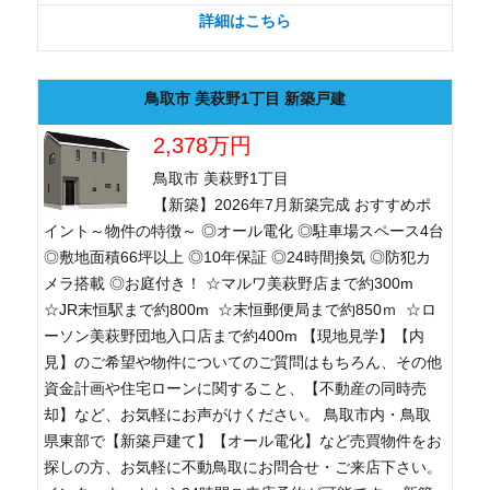
詳細はこちら
鳥取市 美萩野1丁目 新築戸建
2,378万円
鳥取市 美萩野1丁目
【新築】2026年7月新築完成 おすすめポ
イント～物件の特徴～ ◎オール電化 ◎駐車場スペース4台
◎敷地面積66坪以上 ◎10年保証 ◎24時間換気 ◎防犯カ
メラ搭載 ◎お庭付き！ ☆マルワ美萩野店まで約300m
☆JR末恒駅まで約800m ☆末恒郵便局まで約850ｍ ☆ロ
ーソン美萩野団地入口店まで約400m 【現地見学】【内
見】のご希望や物件についてのご質問はもちろん、その他
資金計画や住宅ローンに関すること、【不動産の同時売
却】など、お気軽にお声がけください。 鳥取市内・鳥取
県東部で【新築戸建て】【オール電化】など売買物件をお
探しの方、お気軽に不動鳥取にお問合せ・ご来店下さい。