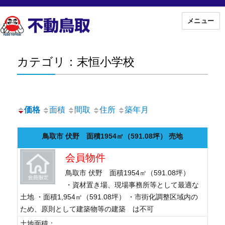
メニュー
カテゴリ：末恒小学校
価格
面積
間取
住所
築年月
鳥取市 伏野 面積1954㎡（591.08坪） 売地
会員物件
鳥取市 伏野 面積1954㎡（591.08坪）
・資材置き場、現場事務所等として最適な
土地 ・面積1,954㎡（591.08坪） ・市街化調整区域内の
ため、原則として建築物等の建築 は不可
土地面積：