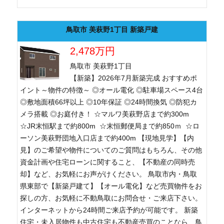
鳥取市 美萩野1丁目 新築戸建
2,478万円
鳥取市 美萩野1丁目
【新築】2026年7月新築完成 おすすめポ
イント～物件の特徴～ ◎オール電化 ◎駐車場スペース4台
◎敷地面積66坪以上 ◎10年保証 ◎24時間換気 ◎防犯カ
メラ搭載 ◎お庭付き！ ☆マルワ美萩野店まで約300m
☆JR末恒駅まで約800m ☆末恒郵便局まで約850ｍ ☆ロ
ーソン美萩野団地入口店まで約400m 【現地見学】【内
見】のご希望や物件についてのご質問はもちろん、その他
資金計画や住宅ローンに関すること、【不動産の同時売
却】など、お気軽にお声がけください。 鳥取市内・鳥取
県東部で【新築戸建て】【オール電化】など売買物件をお
探しの方、お気軽に不動鳥取にお問合せ・ご来店下さい。
インターネットから24時間ご来店予約が可能です。 新築
住宅・未入居物件も中古住宅も不動産売買のことなら、鳥