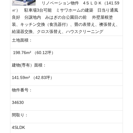
リノベーション物件 4ＳＬＤＫ（141.59
㎡） 駐車場3台可能 ミサワホームの建築 日当り通風
良好 分譲地内 みはぎの台公園目の前 外壁屋根塗
装、キッチン交換（食洗器付）、畳の表替え、襖張替え、
給湯器交換、クロス張替え、ハウスクリーニング
土地面積：
198.76m² （60.12坪）
建物(専有）面積：
141.59m² （42.83坪）
物件番号：
34630
間取り：
4SLDK