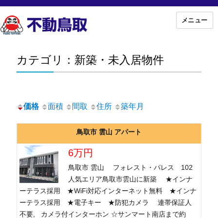
メニュー
カテゴリ：新築・未入居物件
価格
面積
間取
住所
築年月
鳥取市 雲山 アパート
6万円
鳥取市 雲山 フォレスト・パレス 102
人気エリア鳥取市雲山に新築 ★インナ
ーテラス採用 ★WiFi対応インターネット無料 ★インナ
ーテラス採用 ★電子キー ★防犯カメラ 連帯保証人
不要, カメラ付インターホン ☆サンマート南店まで約