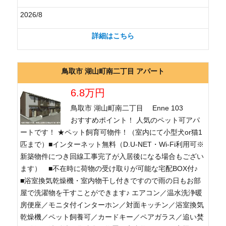
2026/8
詳細はこちら
鳥取市 湖山町南二丁目 アパート
6.8万円
鳥取市 湖山町南二丁目 Enne 103
おすすめポイント！ 人気のペット可アパ
ートです！ ★ペット飼育可物件！（室内にて小型犬or猫1
匹まで）■インターネット無料（D.U-NET・Wi-Fi利用可※
新築物件につき回線工事完了が入居後になる場合もござい
ます） ■不在時に荷物の受け取りが可能な宅配BOX付♪
■浴室換気乾燥機・室内物干し付きですので雨の日もお部
屋で洗濯物を干すことができます♪ エアコン／温水洗浄暖
房便座／モニタ付インターホン／対面キッチン／浴室換気
乾燥機／ペット飼養可／カードキー／ペアガラス／追い焚