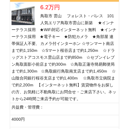
6.2万円
鳥取市 雲山 フォレスト・パレス 101
人気エリア鳥取市雲山に新築 ★インナ
ーテラス採用 ★WiFi対応インターネット無料 ★インナ
ーテラス採用 ★電子キー ★防犯カメラ ★角部屋 連
帯保証人不要, カメラ付インターホン ☆サンマート南店
まで約1,150m ☆Sマート桜谷店まで約1,250m ☆ドラ
ッグストアコスモス雲山店まで約850m ☆セブンイレブ
ン鳥取面影小前店まで約300m ☆鳥取正蓮寺簡易郵便局
まで約1,300m ☆鳥取銀行鳥取南支店まで約1,450m ☆
山陰合同銀行桜谷支店まで約1,400m ☆鳥取市立病院ま
で約2,200m 【インターネット無料】賃貸物件をお探し
の方、お気軽に不動鳥取にお問合せ・ご来店下さい。ネッ
トから24時間ご来店予約が可能です。
共益費・管理費：
4000円