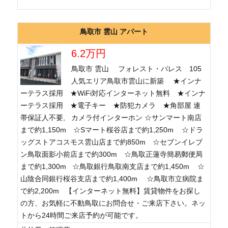
鳥取市 雲山 アパート
6.2万円
鳥取市 雲山 フォレスト・パレス 105
人気エリア鳥取市雲山に新築 ★インナ
ーテラス採用 ★WiFi対応インターネット無料 ★インナ
ーテラス採用 ★電子キー ★防犯カメラ ★角部屋 連
帯保証人不要, カメラ付インターホン ☆サンマート南店
まで約1,150m ☆Sマート桜谷店まで約1,250m ☆ドラ
ッグストアコスモス雲山店まで約850m ☆セブンイレブ
ン鳥取面影小前店まで約300m ☆鳥取正蓮寺簡易郵便局
まで約1,300m ☆鳥取銀行鳥取南支店まで約1,450m ☆
山陰合同銀行桜谷支店まで約1,400m ☆鳥取市立病院ま
で約2,200m 【インターネット無料】賃貸物件をお探し
の方、お気軽に不動鳥取にお問合せ・ご来店下さい。ネッ
トから24時間ご来店予約が可能です。