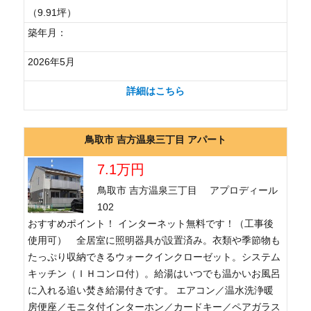
（9.91坪）
築年月：
2026年5月
詳細はこちら
鳥取市 吉方温泉三丁目 アパート
7.1万円
鳥取市 吉方温泉三丁目 アプロディール
102
おすすめポイント！ インターネット無料です！（工事後
使用可） 全居室に照明器具が設置済み。衣類や季節物も
たっぷり収納できるウォークインクローゼット。システム
キッチン（ＩＨコンロ付）。給湯はいつでも温かいお風呂
に入れる追い焚き給湯付きです。 エアコン／温水洗浄暖
房便座／モニタ付インターホン／カードキー／ペアガラス