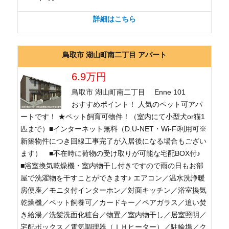
詳細はこちら
鳥取市 湖山町南二丁目 アパート
6.9万円
鳥取市 湖山町南二丁目 Enne 101
おすすめポイント！ 人気のペット可アパ
ートです！ ★ペット飼育可物件！（室内にて小型犬or猫1
匹まで）■インターネット無料（D.U-NET・Wi-Fi利用可※
新築物件につき回線工事完了が入居後になる場合もござい
ます） ■不在時に荷物の受け取りが可能な宅配BOX付♪
■浴室換気乾燥機・室内物干し付きですので雨の日もお部
屋で洗濯物を干すことができます♪ エアコン／温水洗浄暖
房便座／モニタ付インターホン／対面キッチン／浴室換気
乾燥機／ペット飼養可／カードキー／ペアガラス／追い焚
き給湯／洗髪洗面化粧台／物置／室内物干し／居室照明／
宅配ボックス／電気調理器（ＩＨヒーター）／駐輪場／ク