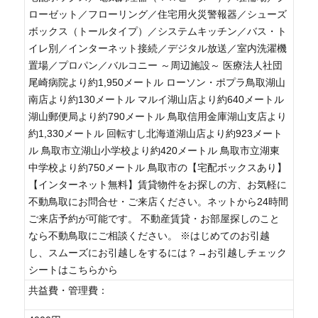
ローゼット／フローリング／住宅用火災警報器／シューズ
ボックス（トールタイプ）／システムキッチン／バス・ト
イレ別／インターネット接続／デジタル放送／室内洗濯機
置場／プロパン／バルコニー ～周辺施設～ 医療法人社団
尾崎病院より約1,950メートル ローソン・ポプラ鳥取湖山
南店より約130メートル マルイ湖山店より約640メートル
湖山郵便局より約790メートル 鳥取信用金庫湖山支店より
約1,330メートル 回転すし北海道湖山店より約923メート
ル 鳥取市立湖山小学校より約420メートル 鳥取市立湖東
中学校より約750メートル 鳥取市の【宅配ボックスあり】
【インターネット無料】賃貸物件をお探しの方、お気軽に
不動鳥取にお問合せ・ご来店ください。ネットから24時間
ご来店予約が可能です。 不動産賃貸・お部屋探しのこと
なら不動鳥取にご相談ください。 ※はじめてのお引越
し、スムーズにお引越しをするには？→お引越しチェック
シートはこちらから
共益費・管理費：