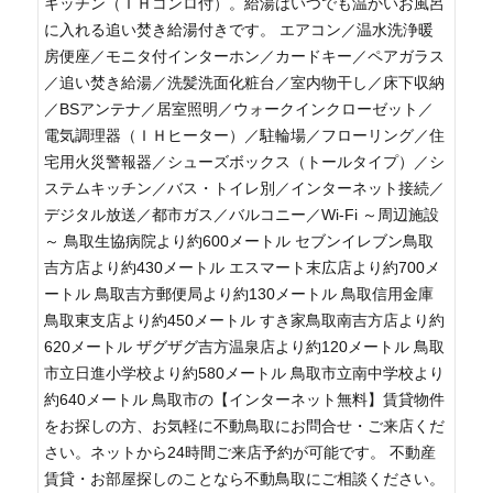
キッチン（ＩＨコンロ付）。給湯はいつでも温かいお風呂
に入れる追い焚き給湯付きです。 エアコン／温水洗浄暖
房便座／モニタ付インターホン／カードキー／ペアガラス
／追い焚き給湯／洗髪洗面化粧台／室内物干し／床下収納
／BSアンテナ／居室照明／ウォークインクローゼット／
電気調理器（ＩＨヒーター）／駐輪場／フローリング／住
宅用火災警報器／シューズボックス（トールタイプ）／シ
ステムキッチン／バス・トイレ別／インターネット接続／
デジタル放送／都市ガス／バルコニー／Wi-Fi ～周辺施設
～ 鳥取生協病院より約600メートル セブンイレブン鳥取
吉方店より約430メートル エスマート末広店より約700メ
ートル 鳥取吉方郵便局より約130メートル 鳥取信用金庫
鳥取東支店より約450メートル すき家鳥取南吉方店より約
620メートル ザグザグ吉方温泉店より約120メートル 鳥取
市立日進小学校より約580メートル 鳥取市立南中学校より
約640メートル 鳥取市の【インターネット無料】賃貸物件
をお探しの方、お気軽に不動鳥取にお問合せ・ご来店くだ
さい。ネットから24時間ご来店予約が可能です。 不動産
賃貸・お部屋探しのことなら不動鳥取にご相談ください。