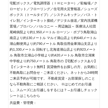
宅配ボックス／電気調理器（ＩＨヒーター）／駐輪場／ク
ローゼット／フローリング／住宅用火災警報器／シューズ
ボックス（トールタイプ）／システムキッチン／バス・ト
イレ別／インターネット接続／デジタル放送／室内洗濯機
置場／プロパン／バルコニー ～周辺施設～ 医療法人社団
尾崎病院より約1,950メートル ローソン・ポプラ鳥取湖山
南店より約130メートル マルイ湖山店より約640メートル
湖山郵便局より約790メートル 鳥取信用金庫湖山支店より
約1,330メートル 回転すし北海道湖山店より約923メート
ル 鳥取市立湖山小学校より約420メートル 鳥取市立湖東
中学校より約750メートル 鳥取市の【宅配ボックスあり】
【インターネット無料】賃貸物件をお探しの方、お気軽に
不動鳥取にお問合せ・ご来店ください。ネットから24時間
ご来店予約が可能です。 不動産賃貸・お部屋探しのこと
なら不動鳥取にご相談ください。 ※はじめてのお引越
し、スムーズにお引越しをするには？→お引越しチェック
シートはこちらから
共益費・管理費：