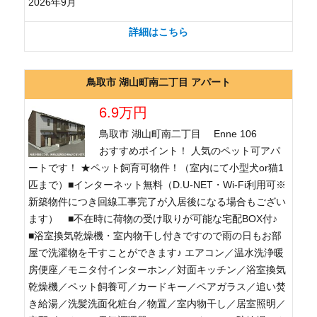
2026年9月
詳細はこちら
鳥取市 湖山町南二丁目 アパート
6.9万円
鳥取市 湖山町南二丁目 Enne 106
おすすめポイント！ 人気のペット可アパ
ートです！ ★ペット飼育可物件！（室内にて小型犬or猫1
匹まで）■インターネット無料（D.U-NET・Wi-Fi利用可※
新築物件につき回線工事完了が入居後になる場合もござい
ます） ■不在時に荷物の受け取りが可能な宅配BOX付♪
■浴室換気乾燥機・室内物干し付きですので雨の日もお部
屋で洗濯物を干すことができます♪ エアコン／温水洗浄暖
房便座／モニタ付インターホン／対面キッチン／浴室換気
乾燥機／ペット飼養可／カードキー／ペアガラス／追い焚
き給湯／洗髪洗面化粧台／物置／室内物干し／居室照明／