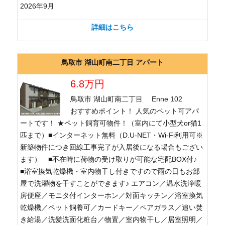
2026年9月
詳細はこちら
鳥取市 湖山町南二丁目 アパート
6.8万円
鳥取市 湖山町南二丁目 Enne 102
おすすめポイント！ 人気のペット可アパ
ートです！ ★ペット飼育可物件！（室内にて小型犬or猫1
匹まで）■インターネット無料（D.U-NET・Wi-Fi利用可※
新築物件につき回線工事完了が入居後になる場合もござい
ます） ■不在時に荷物の受け取りが可能な宅配BOX付♪
■浴室換気乾燥機・室内物干し付きですので雨の日もお部
屋で洗濯物を干すことができます♪ エアコン／温水洗浄暖
房便座／モニタ付インターホン／対面キッチン／浴室換気
乾燥機／ペット飼養可／カードキー／ペアガラス／追い焚
き給湯／洗髪洗面化粧台／物置／室内物干し／居室照明／