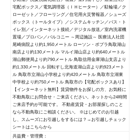
宅配ボックス／電気調理器（ＩＨヒーター）／駐輪場／ク
ローゼット／フローリング／住宅用火災警報器／シューズ
ボックス（トールタイプ）／システムキッチン／バス・ト
イレ別／インターネット接続／デジタル放送／室内洗濯機
置場／プロパン／バルコニー ～周辺施設～ 医療法人社団
尾崎病院より約1,950メートル ローソン・ポプラ鳥取湖山
南店より約130メートル マルイ湖山店より約640メートル
湖山郵便局より約790メートル 鳥取信用金庫湖山支店より
約1,330メートル 回転すし北海道湖山店より約923メート
ル 鳥取市立湖山小学校より約420メートル 鳥取市立湖東
中学校より約750メートル 鳥取市の【宅配ボックスあり】
【インターネット無料】賃貸物件をお探しの方、お気軽に
不動鳥取にお問合せ・ご来店ください。ネットから24時間
ご来店予約が可能です。 不動産賃貸・お部屋探しのこと
なら不動鳥取にご相談ください。 ※はじめてのお引越
し、スムーズにお引越しをするには？→お引越しチェック
シートはこちらから
共益費・管理費：