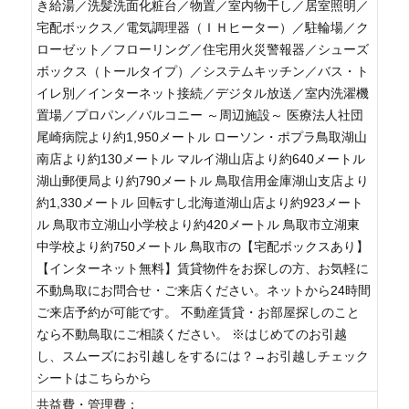
き給湯／洗髪洗面化粧台／物置／室内物干し／居室照明／
宅配ボックス／電気調理器（ＩＨヒーター）／駐輪場／ク
ローゼット／フローリング／住宅用火災警報器／シューズ
ボックス（トールタイプ）／システムキッチン／バス・ト
イレ別／インターネット接続／デジタル放送／室内洗濯機
置場／プロパン／バルコニー ～周辺施設～ 医療法人社団
尾崎病院より約1,950メートル ローソン・ポプラ鳥取湖山
南店より約130メートル マルイ湖山店より約640メートル
湖山郵便局より約790メートル 鳥取信用金庫湖山支店より
約1,330メートル 回転すし北海道湖山店より約923メート
ル 鳥取市立湖山小学校より約420メートル 鳥取市立湖東
中学校より約750メートル 鳥取市の【宅配ボックスあり】
【インターネット無料】賃貸物件をお探しの方、お気軽に
不動鳥取にお問合せ・ご来店ください。ネットから24時間
ご来店予約が可能です。 不動産賃貸・お部屋探しのこと
なら不動鳥取にご相談ください。 ※はじめてのお引越
し、スムーズにお引越しをするには？→お引越しチェック
シートはこちらから
共益費・管理費：