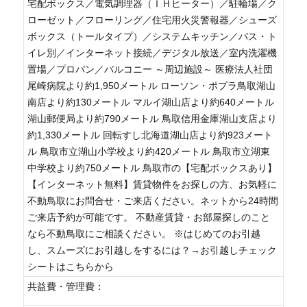
宅配ボックス／電気調理器（ＩＨヒーター）／駐輪場／ク
ローゼット／フローリング／住宅用火災警報器／シューズ
ボックス（トールタイプ）／システムキッチン／バス・ト
イレ別／インターネット接続／デジタル放送／室内洗濯機
置場／プロパン／バルコニー ～周辺施設～ 医療法人社団
尾崎病院より約1,950メートル ローソン・ポプラ鳥取湖山
南店より約130メートル マルイ湖山店より約640メートル
湖山郵便局より約790メートル 鳥取信用金庫湖山支店より
約1,330メートル 回転すし北海道湖山店より約923メート
ル 鳥取市立湖山小学校より約420メートル 鳥取市立湖東
中学校より約750メートル 鳥取市の【宅配ボックスあり】
【インターネット無料】賃貸物件をお探しの方、お気軽に
不動鳥取にお問合せ・ご来店ください。ネットから24時間
ご来店予約が可能です。 不動産賃貸・お部屋探しのこと
なら不動鳥取にご相談ください。 ※はじめてのお引越
し、スムーズにお引越しをするには？→お引越しチェック
シートはこちらから
共益費・管理費：