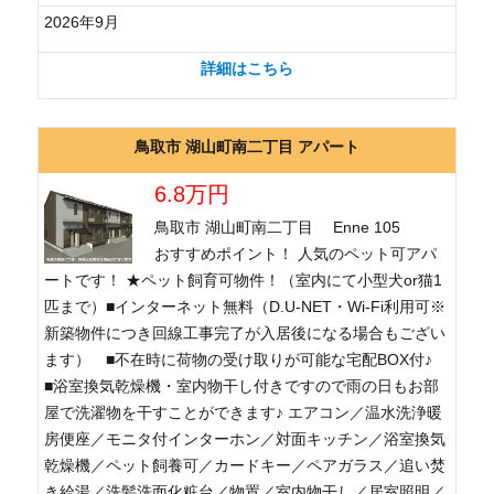
2026年9月
詳細はこちら
鳥取市 湖山町南二丁目 アパート
6.8万円
鳥取市 湖山町南二丁目 Enne 105
おすすめポイント！ 人気のペット可アパ
ートです！ ★ペット飼育可物件！（室内にて小型犬or猫1
匹まで）■インターネット無料（D.U-NET・Wi-Fi利用可※
新築物件につき回線工事完了が入居後になる場合もござい
ます） ■不在時に荷物の受け取りが可能な宅配BOX付♪
■浴室換気乾燥機・室内物干し付きですので雨の日もお部
屋で洗濯物を干すことができます♪ エアコン／温水洗浄暖
房便座／モニタ付インターホン／対面キッチン／浴室換気
乾燥機／ペット飼養可／カードキー／ペアガラス／追い焚
き給湯／洗髪洗面化粧台／物置／室内物干し／居室照明／