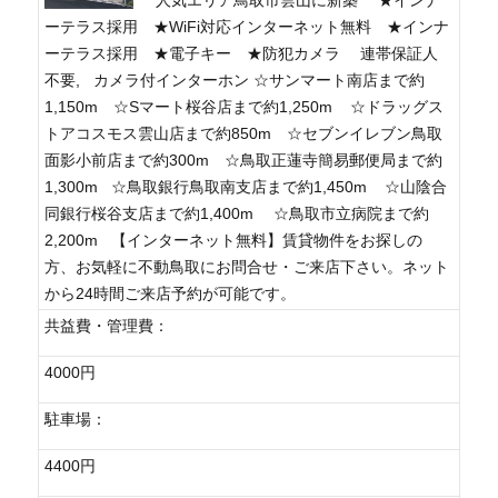
ーテラス採用 ★WiFi対応インターネット無料 ★インナ
ーテラス採用 ★電子キー ★防犯カメラ 連帯保証人
不要, カメラ付インターホン ☆サンマート南店まで約
1,150m ☆Sマート桜谷店まで約1,250m ☆ドラッグス
トアコスモス雲山店まで約850m ☆セブンイレブン鳥取
面影小前店まで約300m ☆鳥取正蓮寺簡易郵便局まで約
1,300m ☆鳥取銀行鳥取南支店まで約1,450m ☆山陰合
同銀行桜谷支店まで約1,400m ☆鳥取市立病院まで約
2,200m 【インターネット無料】賃貸物件をお探しの
方、お気軽に不動鳥取にお問合せ・ご来店下さい。ネット
から24時間ご来店予約が可能です。
共益費・管理費：
4000円
駐車場：
4400円